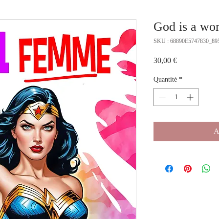
God is a w
SKU : 68890E5747830_89
Prix
30,00 €
Quantité
*
A