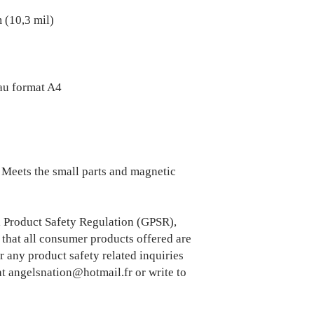
 (10,3 mil)
 au format A4
Meets the small parts and magnetic 
In compliance with the General Product Safety Regulation (GPSR), 
 that all consumer products offered are 
 any product safety related inquiries 
t 
angelsnation@hotmail.fr
 or write to 