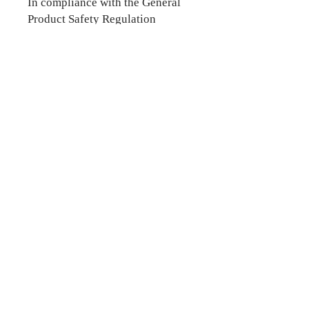
In compliance with the General 
Product Safety Regulation 
(GPSR), 
Artiste-Auteur MaxArt
ensures that all consumer 
products offered are safe and 
meet EU standards. For any 
product safety related inquiries 
or concerns, please contact us at 
angelsnation@hotmail.fr
 or write 
to us 
3 rue Cardinal Gerlier,
69005 LYON.
Partagez sur vos réseaux :
Mentions légales
Remerciements